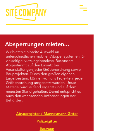
MIETMATERIAL FÜR VERANSTALTUNGEN
Absperrungen mieten...
Wir bieten ein breite Auswahl an
unterschiedlichen mobilen Absperrsystemen für
vielseitige Nutzungsbereiche. Besonders
Abgestimmt auf den Einsatz bei
Veranstaltungen jeder Größenordnung sowie
Bauprojekten. Durch den großen eigenen
Lagerbestand können von uns Projekte in jeder
Größenordnung umgesetzt werden. Unser
Material wird laufend ergänzt und auf dem
neuesten Stand gehalten. Damit entspricht es
auch den wachsenden Anforderungen der
Behörden.
Absperrgitter / Mannesmann Gitter
Polizeigitter
Bauzaun