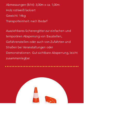
Abmessunge
n (B/H): 3,0
0m x ca. 1,00m
Holz rot/weiß lackiert
Gewicht: 14
kg
Transporteinheit: nach Bedarf
Ausziehbares Scher
engitter zur einfachen und
temporären Absperrung von Baustellen,
G
efahrenstellen oder auch von Zufahrten und
Straßen bei Veranstaltungen oder
Demonstrationen.
Gut sichtbare Absperrung, leicht
zusammenlegbar.